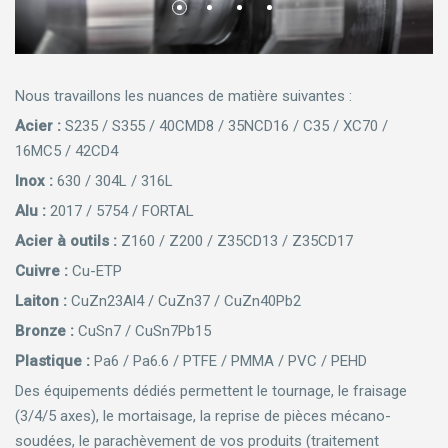
Nous travaillons les nuances de matière suivantes :
Acier :
S235 / S355 / 40CMD8 / 35NCD16 / C35 / XC70 /
16MC5 / 42CD4
Inox :
630 / 304L / 316L
Alu :
2017 / 5754 / FORTAL
Acier à outils :
Z160 / Z200 / Z35CD13 / Z35CD17
Cuivre :
Cu-ETP
Laiton :
CuZn23Al4 / CuZn37 / CuZn40Pb2
Bronze :
CuSn7 / CuSn7Pb15
Plastique :
Pa6 / Pa6.6 / PTFE / PMMA / PVC / PEHD
Des équipements dédiés permettent le tournage, le fraisage
(3/4/5 axes), le mortaisage, la reprise de pièces mécano-
soudées, le parachèvement de vos produits (traitement