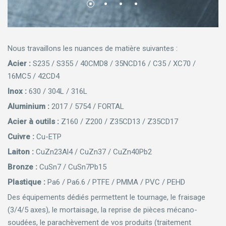
Nous travaillons les nuances de matière suivantes :
Acier :
S235 / S355 / 40CMD8 / 35NCD16 / C35 / XC70 /
16MC5 / 42CD4
Inox :
630 / 304L / 316L
Aluminium :
2017 / 5754 / FORTAL
Acier à outils :
Z160 / Z200 / Z35CD13 / Z35CD17
Cuivre :
Cu-ETP
Laiton :
CuZn23Al4 / CuZn37 / CuZn40Pb2
Bronze :
CuSn7 / CuSn7Pb15
Plastique :
Pa6 / Pa6.6 / PTFE / PMMA / PVC / PEHD
Des équipements dédiés permettent le tournage, le fraisage
(3/4/5 axes), le mortaisage, la reprise de pièces mécano-
soudées, le parachèvement de vos produits (traitement